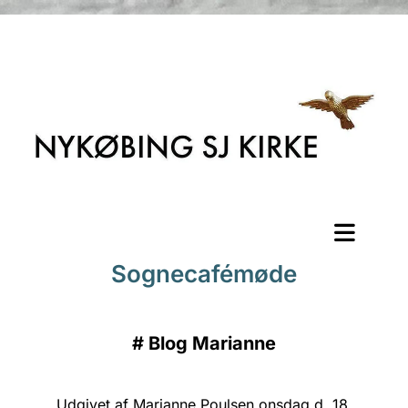
Sognecafémøde
#
Blog Marianne
Udgivet af Marianne Poulsen onsdag d. 18.