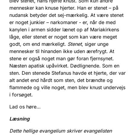
blev stenet, hans hjerte knust. Som kun andre
mennesker kan knuse hjerter. Han er stenet – på
nudansk betyder det sej-mærkelig. At være stenet
er noget junkier – narkomaner - er, når de med
kanylen i armen sidder lænet op af Mariakirkens
låge, eller stenet er noget som kan være meget
godt, om end mærkeligt.
Stenet
, siger unge
mennesker til hinanden ikke uden ærefrygt. At
stene er også noget man gør foran fjernsynet.
Næsten apatisk upåvirket. Dødlignende. Som en
sten. Den stenede Stefanus havde et hjerte, der var
alt andet end hårdt som sten, det brændte og
flammede og ville noget, men blev knust undervejs
i forsøget.
Lad os høre…
Læsning
Dette hellige evangelium skriver evangelisten