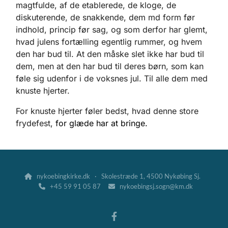
magtfulde, af de etablerede, de kloge, de
diskuterende, de snakkende, dem md form før
indhold, princip før sag, og som derfor har glemt,
hvad julens fortælling egentlig rummer, og hvem
den har bud til. At den måske slet ikke har bud til
dem, men at den har bud til deres børn, som kan
føle sig udenfor i de voksnes jul. Til alle dem med
knuste hjerter.
For knuste hjerter føler bedst, hvad denne store
frydefest,
for glæde har at bringe.
nykoebingkirke.dk · Skolestræde 1, 4500 Nykøbing Sj.

+45 59 91 05 87
nykoebingsj.sogn@km.dk

