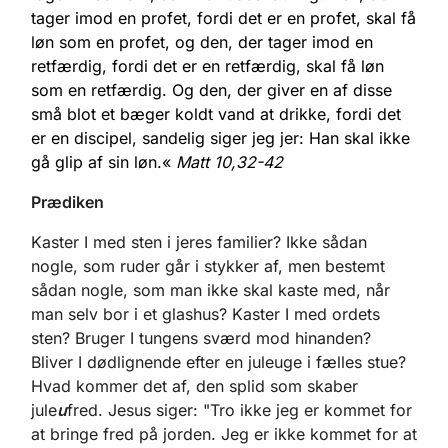
tager imod en profet, fordi det er en profet, skal få
løn som en profet, og den, der tager imod en
retfærdig, fordi det er en retfærdig, skal få løn
som en retfærdig. Og den, der giver en af disse
små blot et bæger koldt vand at drikke, fordi det
er en discipel, sandelig siger jeg jer: Han skal ikke
gå glip af sin løn.«
Matt 10,32-42
Prædiken
Kaster I med sten i jeres familier? Ikke sådan
nogle, som ruder går i stykker af, men bestemt
sådan nogle, som man ikke skal kaste med, når
man selv bor i et glashus? Kaster I med ordets
sten? Bruger I tungens sværd mod hinanden?
Bliver I dødlignende efter en juleuge i fælles stue?
Hvad kommer det af, den splid som skaber
jule
u
fred. Jesus siger: "Tro ikke jeg er kommet for
at bringe fred på jorden. Jeg er ikke kommet for at