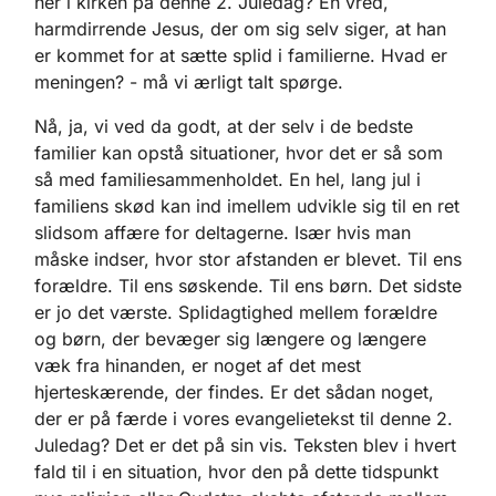
her i kirken på denne 2. Juledag? En vred,
harmdirrende Jesus, der om sig selv siger, at han
er kommet for at sætte splid i familierne. Hvad er
meningen? - må vi ærligt talt spørge.
Nå, ja, vi ved da godt, at der selv i de bedste
familier kan opstå situationer, hvor det er så som
så med familiesammenholdet. En hel, lang jul i
familiens skød kan ind imellem udvikle sig til en ret
slidsom affære for deltagerne. Især hvis man
måske indser, hvor stor afstanden er blevet. Til ens
forældre. Til ens søskende. Til ens børn. Det sidste
er jo det værste. Splidagtighed mellem forældre
og børn, der bevæger sig længere og længere
væk fra hinanden, er noget af det mest
hjerteskærende, der findes. Er det sådan noget,
der er på færde i vores evangelietekst til denne 2.
Juledag? Det er det på sin vis. Teksten blev i hvert
fald til i en situation, hvor den på dette tidspunkt