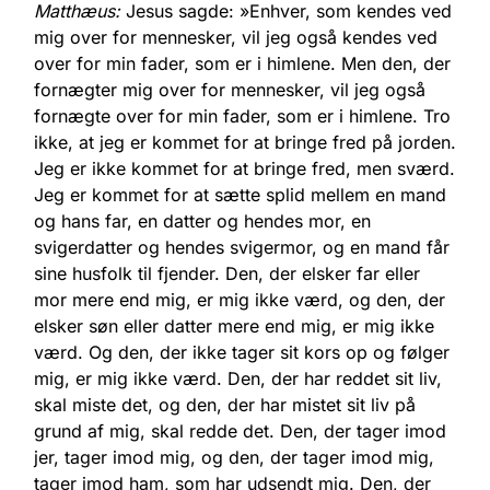
Matthæus:
Jesus sagde: »Enhver, som kendes ved
mig over for mennesker, vil jeg også kendes ved
over for min fader, som er i himlene. Men den, der
fornægter mig over for mennesker, vil jeg også
fornægte over for min fader, som er i himlene. Tro
ikke, at jeg er kommet for at bringe fred på jorden.
Jeg er ikke kommet for at bringe fred, men sværd.
Jeg er kommet for at sætte splid mellem en mand
og hans far, en datter og hendes mor, en
svigerdatter og hendes svigermor, og en mand får
sine husfolk til fjender. Den, der elsker far eller
mor mere end mig, er mig ikke værd, og den, der
elsker søn eller datter mere end mig, er mig ikke
værd. Og den, der ikke tager sit kors op og følger
mig, er mig ikke værd. Den, der har reddet sit liv,
skal miste det, og den, der har mistet sit liv på
grund af mig, skal redde det. Den, der tager imod
jer, tager imod mig, og den, der tager imod mig,
tager imod ham, som har udsendt mig. Den, der