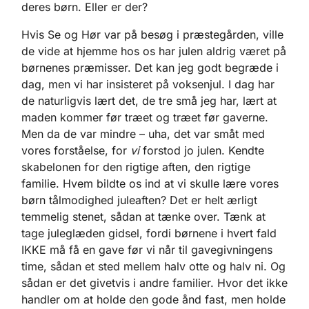
deres børn. Eller er der?
Hvis Se og Hør var på besøg i præstegården, ville
de vide at hjemme hos os har julen aldrig været på
børnenes præmisser. Det kan jeg godt begræde i
dag, men vi har insisteret på voksenjul. I dag har
de naturligvis lært det, de tre små jeg har, lært at
maden kommer før træet og træet før gaverne.
Men da de var mindre – uha, det var småt med
vores forståelse, for
vi
forstod jo julen. Kendte
skabelonen for den rigtige aften, den rigtige
familie. Hvem bildte os ind at vi skulle lære vores
børn tålmodighed juleaften? Det er helt ærligt
temmelig stenet, sådan at tænke over. Tænk at
tage juleglæden gidsel, fordi børnene i hvert fald
IKKE må få en gave før vi når til gavegivningens
time, sådan et sted mellem halv otte og halv ni. Og
sådan er det givetvis i andre familier. Hvor det ikke
handler om at holde den gode ånd fast, men holde