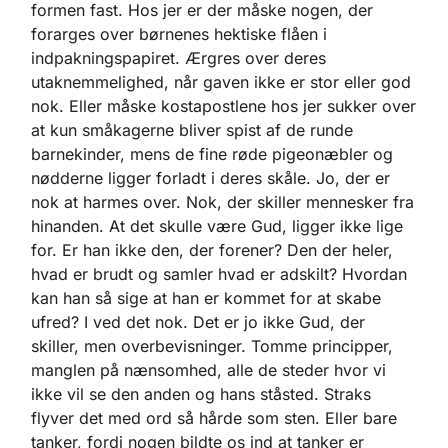
formen fast. Hos jer er der måske nogen, der
forarges over børnenes hektiske flåen i
indpakningspapiret. Ærgres over deres
utaknemmelighed, når gaven ikke er stor eller god
nok. Eller måske kostapostlene hos jer sukker over
at kun småkagerne bliver spist af de runde
barnekinder, mens de fine røde pigeonæbler og
nødderne ligger forladt i deres skåle. Jo, der er
nok at harmes over. Nok, der skiller mennesker fra
hinanden. At det skulle være Gud, ligger ikke lige
for. Er han ikke den, der forener? Den der heler,
hvad er brudt og samler hvad er adskilt? Hvordan
kan han så sige at han er kommet for at skabe
ufred? I ved det nok. Det er jo ikke Gud, der
skiller, men overbevisninger. Tomme principper,
manglen på nænsomhed, alle de steder hvor vi
ikke vil se den anden og hans ståsted. Straks
flyver det med ord så hårde som sten. Eller bare
tanker, fordi nogen bildte os ind at tanker er