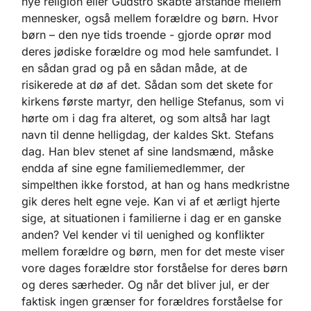
nye religion eller Gudstro skabte afstande mellem
mennesker, også mellem forældre og børn. Hvor
børn – den nye tids troende - gjorde oprør mod
deres jødiske forældre og mod hele samfundet. I
en sådan grad og på en sådan måde, at de
risikerede at dø af det. Sådan som det skete for
kirkens første martyr, den hellige Stefanus, som vi
hørte om i dag fra alteret, og som altså har lagt
navn til denne helligdag, der kaldes Skt. Stefans
dag. Han blev stenet af sine landsmænd, måske
endda af sine egne familiemedlemmer, der
simpelthen ikke forstod, at han og hans medkristne
gik deres helt egne veje. Kan vi af et ærligt hjerte
sige, at situationen i familierne i dag er en ganske
anden? Vel kender vi til uenighed og konflikter
mellem forældre og børn, men for det meste viser
vore dages forældre stor forståelse for deres børn
og deres særheder. Og når det bliver jul, er der
faktisk ingen grænser for forældres forståelse for