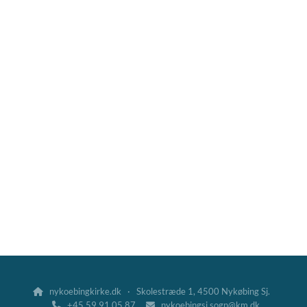
nykoebingkirke.dk · Skolestræde 1, 4500 Nykøbing Sj.

+45 59 91 05 87
nykoebingsj.sogn@km.dk

