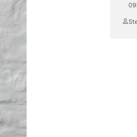
09
St