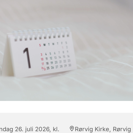
dag 26. juli 2026, kl.
Rørvig Kirke, Rørvig