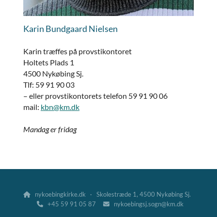
Karin Bundgaard Nielsen
Karin træffes på provstikontoret
Holtets Plads 1
4500 Nykøbing Sj.
Tlf: 59 91 90 03
– eller provstikontorets telefon 59 91 90 06
mail:
kbn@km.dk
Mandag er fridag
nykoebingkirke.dk · Skolestræde 1, 4500 Nykøbing Sj.

+45 59 91 05 87
nykoebingsj.sogn@km.dk

